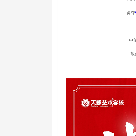
勇夺
中传
截