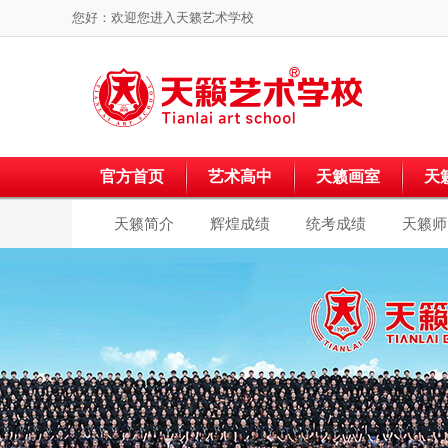
您好：欢迎您进入
天籁艺术学校
官方首页
艺术高中
天籁画室
天
天籁简介
辉煌成绩
统考成绩
天籁师