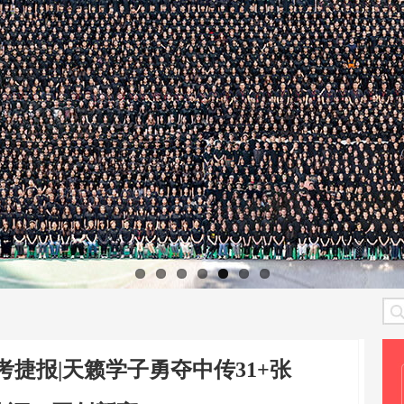
考捷报|天籁学子勇夺中传31+张