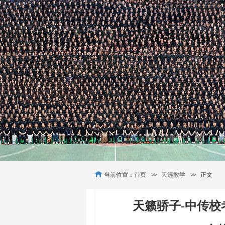
当前位置：
首页
>>
天籁教学
>>
正文
天籁骄子-中传校