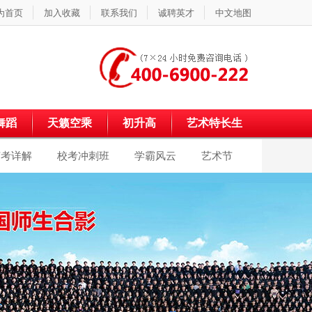
为首页
加入收藏
联系我们
诚聘英才
中文地图
舞蹈
天籁空乘
初升高
艺术特长生
艺考详解
校考冲刺班
学霸风云
艺术节