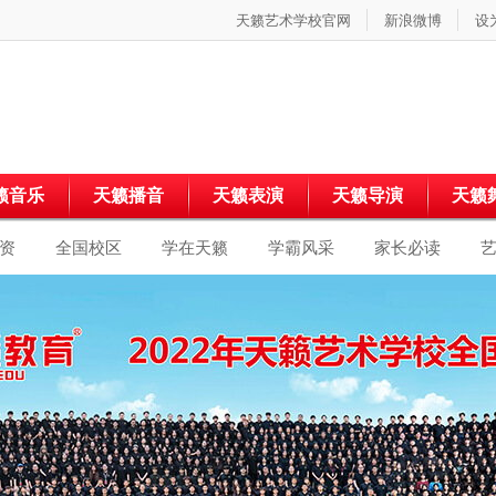
天籁艺术学校官网
新浪微博
设
籁音乐
天籁播音
天籁表演
天籁导演
天籁
资
全国校区
学在天籁
学霸风采
家长必读