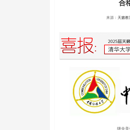
合
来源：
天籁教
继央美