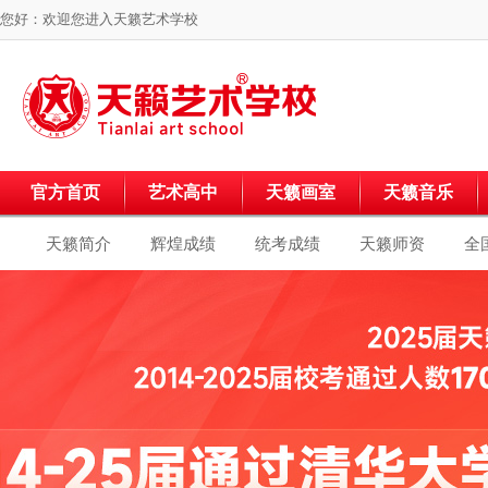
您好：欢迎您进入
天籁艺术学校
官方首页
艺术高中
天籁画室
天籁音乐
天籁简介
辉煌成绩
统考成绩
天籁师资
全