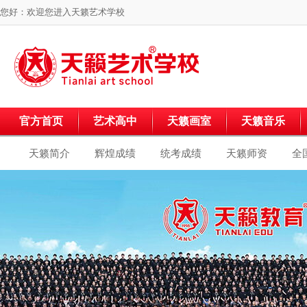
您好：欢迎您进入
天籁艺术学校
官方首页
艺术高中
天籁画室
天籁音乐
天籁简介
辉煌成绩
统考成绩
天籁师资
全