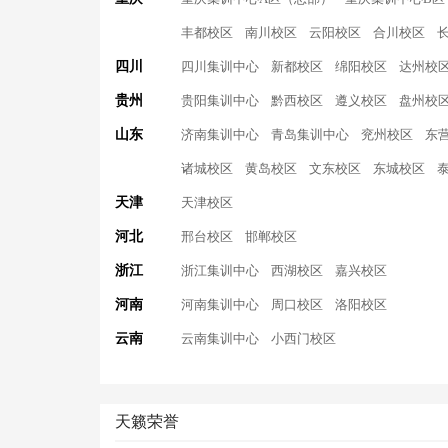
丰都校区
南川校区
云阳校区
合川校区
四川
四川集训中心
新都校区
绵阳校区
达州校
贵州
贵阳集训中心
黔西校区
遵义校区
盘州校
山东
济南集训中心
青岛集训中心
兖州校区
东
诸城校区
黄岛校区
文东校区
东城校区
天津
天津校区
河北
邢台校区
邯郸校区
浙江
浙江集训中心
西湖校区
嘉兴校区
河南
河南集训中心
周口校区
洛阳校区
云南
云南集训中心
小西门校区
天籁荣誉