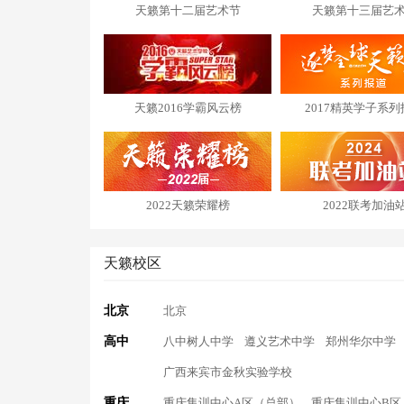
天籁第十二届艺术节
天籁第十三届艺
天籁2016学霸风云榜
2017精英学子系列
2022天籁荣耀榜
2022联考加油
天籁校区
北京
北京
高中
八中树人中学
遵义艺术中学
郑州华尔中学
广西来宾市金秋实验学校
重庆
重庆集训中心A区（总部）
重庆集训中心B区