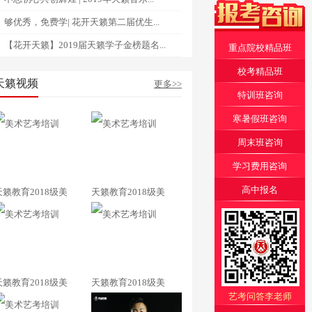
够优秀，免费学| 花开天籁第二届优生...
【花开天籁】2019届天籁学子金榜题名...
重点院校精品班
校考精品班
天籁视频
更多>>
特训班咨询
寒暑假班咨询
周末班咨询
学习费用咨询
高中报名
天籁教育2018级美
天籁教育2018级美
天籁教育2018级美
天籁教育2018级美
艺考问答李老师