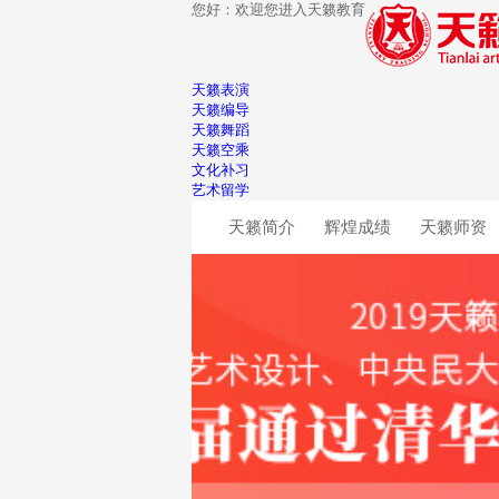
您好：欢迎您进入天籁教育
天籁表演
天籁编导
天籁舞蹈
天籁空乘
文化补习
艺术留学
天籁简介
辉煌成绩
天籁师资