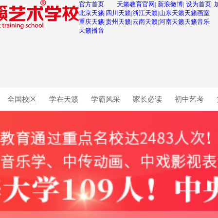
官方首页
天籁教育官网
|
新浪微博
|
设为首页
|
北京天籁
|
四川天籁
|
浙江天籁
|
山东天籁
天籁画室
重庆天籁
|
贵州天籁
|
云南天籁
|
河南天籁
天籁音乐
天籁播音
全国校区
学在天籁
学霸风采
家长必读
初中艺考