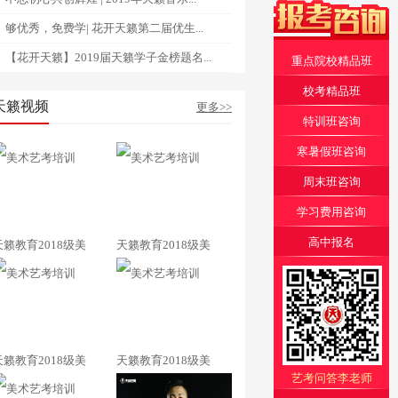
够优秀，免费学| 花开天籁第二届优生...
【花开天籁】2019届天籁学子金榜题名...
重点院校精品班
校考精品班
天籁视频
更多>>
特训班咨询
寒暑假班咨询
周末班咨询
学习费用咨询
高中报名
天籁教育2018级美
天籁教育2018级美
天籁教育2018级美
天籁教育2018级美
艺考问答李老师