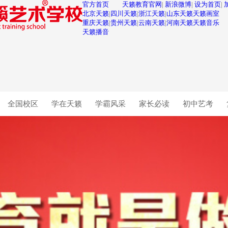
官方首页
天籁教育官网
|
新浪微博
|
设为首页
|
北京天籁
|
四川天籁
|
浙江天籁
|
山东天籁
天籁画室
重庆天籁
|
贵州天籁
|
云南天籁
|
河南天籁
天籁音乐
天籁播音
全国校区
学在天籁
学霸风采
家长必读
初中艺考