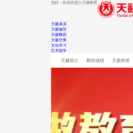
您好：欢迎您进入天籁教育
天籁表演
天籁编导
天籁舞蹈
天籁空乘
文化补习
艺术留学
天籁简介
辉煌成绩
天籁师资