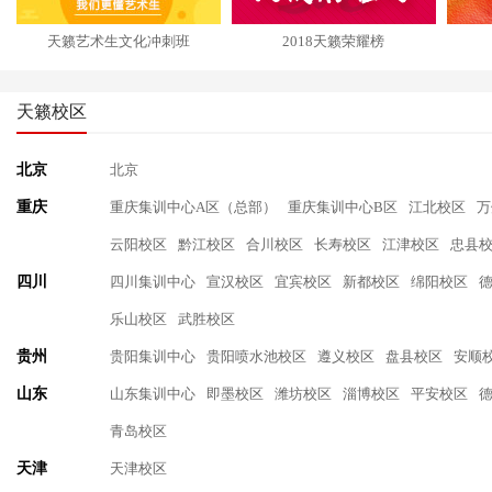
天籁艺术生文化冲刺班
2018天籁荣耀榜
天籁校区
北京
北京
重庆
重庆集训中心A区（总部）
重庆集训中心B区
江北校区
万
云阳校区
黔江校区
合川校区
长寿校区
江津校区
忠县
四川
四川集训中心
宣汉校区
宜宾校区
新都校区
绵阳校区
乐山校区
武胜校区
贵州
贵阳集训中心
贵阳喷水池校区
遵义校区
盘县校区
安顺
山东
山东集训中心
即墨校区
潍坊校区
淄博校区
平安校区
青岛校区
天津
天津校区