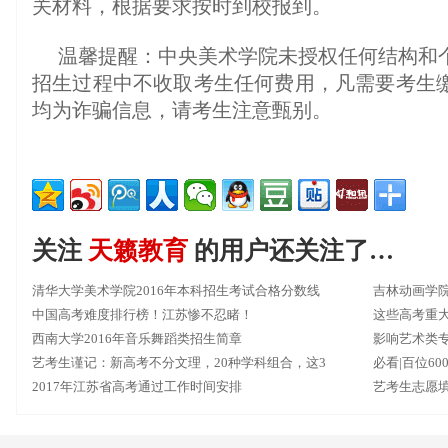
关材料，根据要求按时到校报到。
温馨提醒：中央美术学院未授权任何结构和
招生过程中不收取考生任何费用，凡需要考生
均为诈骗信息，请考生注意甄别。
关注
天籁教育
的用户还关注了…
清华大学美术学院2016年本科招生考试合格分数线
吉林动画学院
中国高考难度排行榜！江苏惨不忍睹！
这些高考重
西南大学2016年音乐舞蹈类招生简章
影响艺术类
艺考生谨记：新高考不分文理，20种学科组合，这3
必看|百位6
种千万不要选！
2017年江苏省高考通过工作时间安排
艺考生志愿填