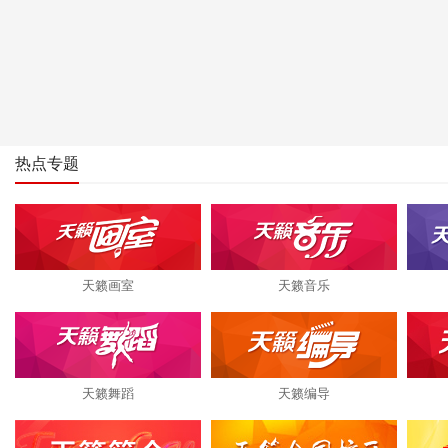
热点专题
天籁画室
天籁音乐
天籁舞蹈
天籁编导