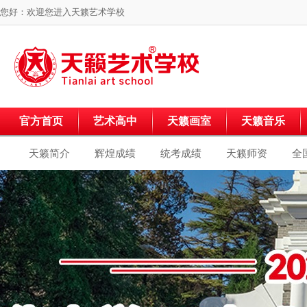
您好：欢迎您进入
天籁艺术学校
官方首页
艺术高中
天籁画室
天籁音乐
天籁简介
辉煌成绩
统考成绩
天籁师资
全