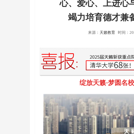
心、爱心、上进心
竭力培育德才兼
来源：
天籁教育
时间：202
绽放天籁·梦圆名校