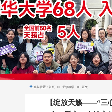
当前位置：
首页
>>
天籁教学
>>
正文
【绽放天籁——“三