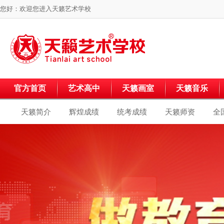
您好：欢迎您进入
天籁艺术学校
官方首页
艺术高中
天籁画室
天籁音乐
天籁简介
辉煌成绩
统考成绩
天籁师资
全