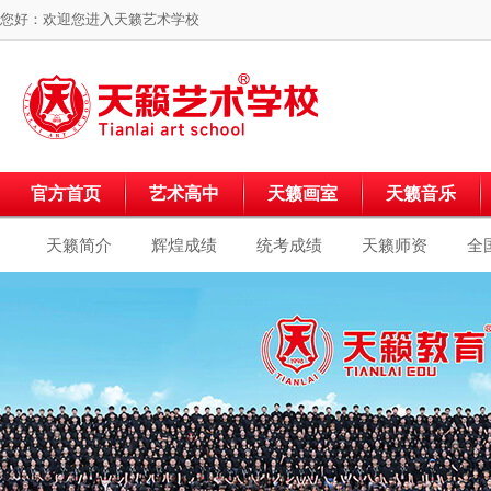
您好：欢迎您进入
天籁艺术学校
官方首页
艺术高中
天籁画室
天籁音乐
天籁简介
辉煌成绩
统考成绩
天籁师资
全